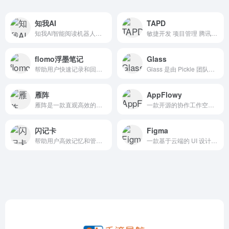
知我AI
TAPD
知我AI智能阅读机器人，专注搭建个人专属知识库，提升知识获取和利用效率，知我AI快速阅读视频、网页、文档、且总结相关内容，提炼精华要点，智能阅读分类管理知识库，碎片整合集中阅读实现自我成长。
敏捷开发 项目管理 腾讯敏捷产品研发平台
flomo浮墨笔记
Glass
帮助用户快速记录和回顾想法与灵感
Glass 是由 Pickle 团队开发的开源“隐形”桌面 AI 助手，旨在把电脑屏幕和音频实时转化为结构化知识，帮助用户在工作、学习和编程等场景中实现高效信息管理与即时问答。
雁阵
AppFlowy
雁阵是一款直观高效的项目管理工具，助您快速生成专业的甘特图。它集项目规划、进度跟踪、报告导出和成果交付于一体，轻松提升团队协作效率，让项目管理更简单、更智能。
一款开源的协作工作空间应用，旨在提供一个灵活、高效且数据可控的协作平台。它支持任务管理、笔记、项目管理、知识库等功能，适用于团队协作和个人使用。
闪记卡
Figma
帮助用户高效记忆和管理知识
一款基于云端的 UI 设计工具，支持多人协作和实时协作功能，广泛应用于产品设计、交互设计和 UX 设计等领域