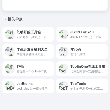
相关导航
刘明野的工具箱
JSON For You
刘明野的工具箱是一个提供多种实用工具和资源的平台，涵盖视频、音频、文本处理、学习、娱乐等多个方面。
JSON For You是一个帮助用户更高效地处理和分析JSON数据的工具。功能覆盖了数据可视化、比较、命令处理、格式化、验证等多个方面，适合开发人员、数据分析师等用户使用。
学生开发者福利大全
零代码
学生开发者福利大全，涵盖国内外主流平台的免费或优惠资源、申请条件、获取方式以及常见使用技巧。
前端工具箱
虾壳
ToolinOne在线工具箱
虾壳是一个GitHub下载加速网站，提供GitHub文件加速服务，支持API、Git以及Releases、 Archive、gist、raw.githubusercontent.com等文件代理加速下载
汇聚全网各种实用在线工具，简单、易用、高效，即用即走
JetBrains
TopTools
JetBrains 是一家专注于创建智能开发工具的前沿软件公司，产品包括领先的 Java IDE IntelliJ IDEA 和 Kotlin 编程语言。
专业的开发者一站式工具平台，提供JSON格式化、文本差异对比、时间戳转换、Base64编解码、MD5加密、SHA加密、AES加密、URL编码、网络工具等30+在线开发工具