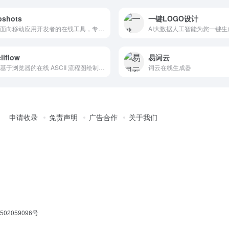
pshots
一键LOGO设计
一款面向移动应用开发者的在线工具，专注于快速生成 App Store 与 Google Play 的应用商店截图。无需专业设计技能，用户只需几秒钟即可得到符合各平台尺寸要求的高质量截图。
AI大数据人工智能为您一键生
iiflow
易词云
一款基于浏览器的在线 ASCII 流程图绘制工具
词云在线生成器
申请收录
免责声明
广告合作
关于我们
02059096号