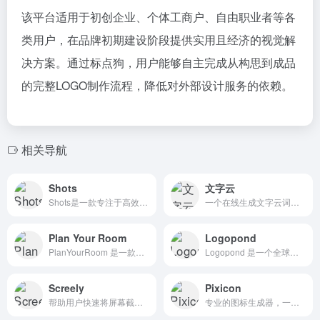
该平台适用于初创企业、个体工商户、自由职业者等各
类用户，在品牌初期建设阶段提供实用且经济的视觉解
决方案。通过标点狗，用户能够自主完成从构思到成品
的完整LOGO制作流程，降低对外部设计服务的依赖。
相关导航
Shots
文字云
Shots是一款专注于高效创建优质模型展示、动画及视觉内容的在线设计工具，凭借易用性与专业性的平衡，成为社交媒体运营、网站设计及品牌推广者的得力助手。
一个在线生成文字云词云图的工具
Plan Your Room
Logopond
PlanYourRoom 是一款专注于室内设计与空间规划的在线工具平台 ，致力于帮助用户通过直观的拖放操作和可视化效果，轻松规划和设计房间布局。
Logopond 是一个全球性的在线 Logo 设计分享平台，该平台汇集了来自世界各地的设计师，提供了一个展示、分享和交流创意设计作品的社区。
Screely
Pixicon
帮助用户快速将屏幕截图和设计转换为精美的网站原型
专业的图标生成器，一键创建桌面应用、浏览器扩展和网站所需的各种尺寸图标