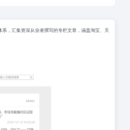
体系，汇集资深从业者撰写的专栏文章，涵盖淘宝、天