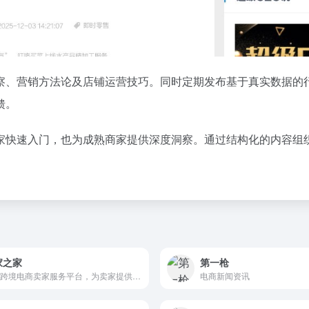
察、营销方法论及店铺运营技巧。同时定期发布基于真实数据的
馈。
家快速入门，也为成熟商家提供深度洞察。通过结构化的内容组
家之家
第一枪
出口跨境电商卖家服务平台，为卖家提供最新跨境电商资讯、跨境电商运营工具以及测评黑名单
电商新闻资讯