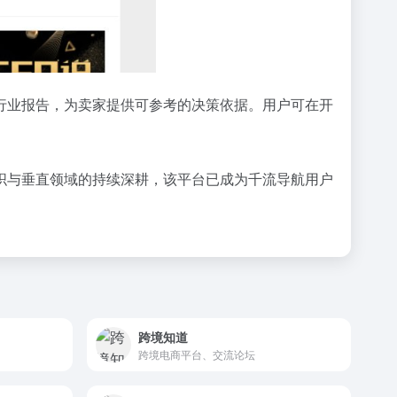
行业报告，为卖家提供可参考的决策依据。用户可在开
织与垂直领域的持续深耕，该平台已成为千流导航用户
跨境知道
跨境电商平台、交流论坛