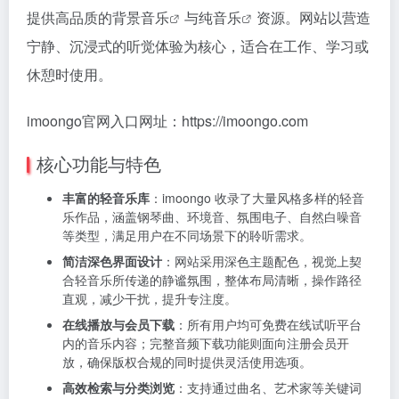
提供高品质的
背景音乐
与
纯音乐
资源。网站以营造
宁静、沉浸式的听觉体验为核心，适合在工作、学习或
休憩时使用。
imoongo官网入口网址：https://imoongo.com
核心功能与特色
丰富的轻音乐库
：imoongo 收录了大量风格多样的轻音
乐作品，涵盖钢琴曲、环境音、氛围电子、自然白噪音
等类型，满足用户在不同场景下的聆听需求。
简洁深色界面设计
：网站采用深色主题配色，视觉上契
合轻音乐所传递的静谧氛围，整体布局清晰，操作路径
直观，减少干扰，提升专注度。
在线播放与会员下载
：所有用户均可免费在线试听平台
内的音乐内容；完整音频下载功能则面向注册会员开
放，确保版权合规的同时提供灵活使用选项。
高效检索与分类浏览
：支持通过曲名、艺术家等关键词