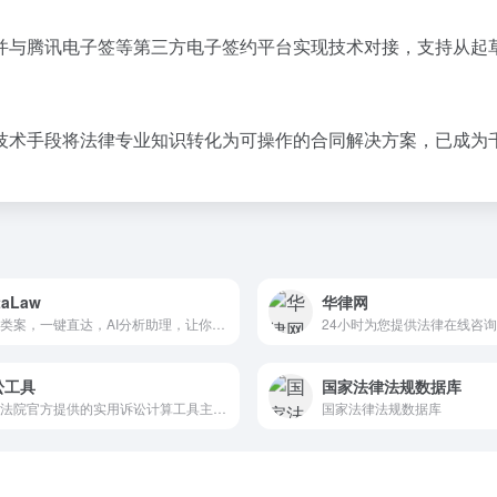
并与腾讯电子签等第三方电子签约平台实现技术对接，支持从起
。
技术手段将法律专业知识转化为可操作的合同解决方案，已成为
taLaw
华律网
精准类案，一键直达，AI分析助理，让你的法律研究效率快人10倍
24小时为您提供法律在线咨
讼工具
国家法律法规数据库
人民法院官方提供的实用诉讼计算工具主要包括诉讼费计算器，该工具旨在帮助当事人和法院工作人员快速、准确地计算诉讼费用及相关法律费用。
国家法律法规数据库