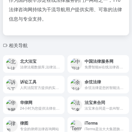
法律咨询网持续为千流导航用户提供实用、可靠的法律
信息与专业支持。
相关导航
北大法宝
中国法律服务网
法律法规数据库,法律法规检索系统
免费智能ai在线法律咨询,中国法律服务网12348中国法网
诉讼工具
余弦法律
人民法院官方提供的实用诉讼计算工具主要包括诉讼费计算器，该工具旨在帮助当事人和法院工作人员快速、准确地计算诉讼费用及相关法律费用。
余弦法律是您的智能法律助手，提供24小时在线法律咨询服务。通过AI技术，为律师和当事人提供快速、准确的法律建议、案例分析和文书服务。
华律网
法宝来合同
24小时为您提供法律在线咨询服务
法宝来合同是一款AI智能合同管理平台,通过人工智能技术,为用户提供高效,便捷的合同审查,起草,管理和风险识别服务,致力于提升法律人工作效率并降低合同管理中的潜在风险。
律图
iTerms
专业的律师法律咨询网站
iTerms是法大大集团旗下法律子品牌，基于最先进的大语言模型(LLM)、专业的法律知识库和强大的智能体架构，帮助企业扫清合规障碍，筑牢风控防线，成为您企业专属的AI法律顾问。