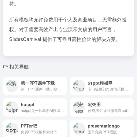
持。
所有模板均允许免费用于个人及商业项目，无需额外授
权。对于需要高效产出专业演示文稿的用户而言，
SlidesCarnival 提供了可靠且高性价比的解决方案。
相关导航
第一PPT课件下载
51ppt模板网
第一PPT课件下载，提供中小学PPT课件免费下载，PPT教学课件，PPT课件模板，PPT课件制作，等各种免费PPT课件下载
专门提供幻灯片演示模板及素材免费下载的平台
huippt
宏锦图
huippt是一款基于AI技术的智能PPT生成工具，旨在简化PPT制作流程，提高工作效率。
付费,专注设计微党课ppt模板讲稿,图片素材下载定制网站
PPTer吧
presentationgo
免费PPT模板和素材下载，PPT定制、PPT学堂
国外免费PPT模版