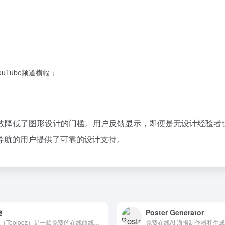
ouTube频道横幅；
ap有效降低了图形设计的门槛。用户反馈显示，即便是无设计经验
导航的用户提供了可靠的设计支持。
鹿
Poster Generator
涂鹿（Toolooz）是一款免费的在线曲线文字绘制设计工具，适合品牌徽标、社交媒体创意、海报设计等场景，能够快速生成独特视觉效果的文字设计。
免费在线AI 海报制作器和生