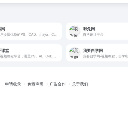
狐网
羽兔网
为用户提供优质的PS、CAD、maya、CDR、AI、AE、3dmax等软件教程
自学设计平台
匠课堂
我要自学网
设计视频教程平台，覆盖PS、AI、C4D、DW 、视觉营销等
我要自学网-视频教程，自学
申请收录
免责声明
广告合作
关于我们