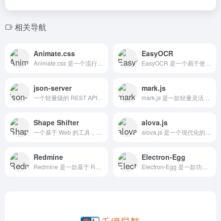
相关导航
Animate.css
EasyOCR
Animate.css 是一个流行的 CSS 动画库，提供了丰富的即用型 CSS3 动画效果，适用于网页开发中的各种交互场景，如页面加载动画、按钮悬停效果、滚动触发动画等
EasyOCR 是一个易于使用的OCR工具，支持超过80种语言和多种书写系统，包括拉丁文、中文、阿拉伯文、天城文、西里尔文等。
json-server
mark.js
一个轻量级的 REST API 服务器，使用一个简单的 JSON 对象来存储数据，并提供了一套完整的 CRUD(创建,读取,更新,删除)操作。适合用于快速原型开发、测试或学习 RESTful API 。
mark.js 是一款轻量灵活的 JavaScript 文本高亮工具，支持关键词、正则表达式和自定义范围标记、正则表达式和自定义范围标记。
Shape Shifter
alova.js
一个基于 Web 的工具，专注于为 Android、iOS 以及 Web 平台快速生成图标形变（morphing）动画
alova.js 是一个现代化的请求库，旨在为前端开发提供高效、简洁的解决方案。
Redmine
Electron-Egg
Redmine 是一款基于 Ruby on Rails 框架开发的开源项目管理和问题跟踪工具，广泛应用于各种企业和团队，尤其是软件开发和技术团队 。
Electron-Egg 是一款功能强大、易于上手的跨平台桌面软件开发框架，基于 Electron 和 Egg.js 技术栈构建，旨在简化桌面软件的开发过程。