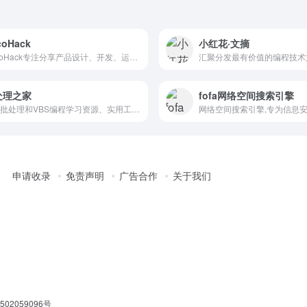
coHack
小红花·文摘
DecoHack专注分享产品设计、开发、运营与推广的实用知识，帮助独立开发者将创意转化为成功的产品。探索更多专业内容。
汇聚分发最有价值的编程技术
处理之家
fofa网络空间搜索引擎
提供批处理和VBS编程学习资源、实用工具和在线帮助的网站
申请收录
免责声明
广告合作
关于我们
02059096号