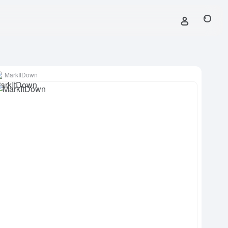
MarkItDown