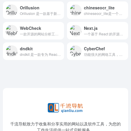
Orillusion
chineseocr_lite
Orillusion 是一款基于新一代WebGPU标准的3D引擎，致力于为开发者提供高性能、易用且功能强大的Web3D开发工具。
chineseocr_lite是一个开源的轻量级中文OCR（光学字符识别）项目，旨在提供高效、轻量级的中文文字识别解决方案。
WebCheck
Next.js
一款开源的网站分析工具，用于全面分析网站的信息，提供网站技术分析的全景式洞察。它支持多种功能，包括 IP 地址分析、SSL 证书审计、DNS 拓扑测绘、HTTP 头解析等 。
一个基于 React 的开源框架，用于构建高性能的现代 Web 应用程序，提供了多种功能，包括服务器端渲染,静态生成,API 路由,文件系统路由,自动代码分割等，使开发更高效 。
dndkit
CyberChef
dndkit 是一款专为 React 打造的轻量级、高性能、可访问且可扩展的拖拽工具包，旨在帮助开发者轻松构建流畅的拖拽交互界面。
功能强大的网络工具，功能包括但不限于简单的编码、复杂的加密、创建二进制和十六进制转储、数据压缩和解压缩、计算哈希和校验和、IPv6 和 X.509 解析、更改字符编码等。
千流导航致力于收集和分享实用的网站以及软件工具，为您的
工作生活提供一站式启航服务。