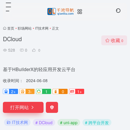
首页
•
职场网站
•
IT技术网
•
正文
DCloud
收藏
0
528
0
0
基于HBuilderX的轻应用开发云平台
收录时间：
2024-06-08
2+
3-
1
0
1+
打开网站
IT技术网
# DCloud
# uni-app
# 跨平台开发