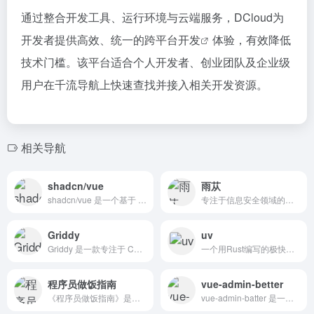
通过整合开发工具、运行环境与云端服务，DCloud为
开发者提供高效、统一的
跨平台开发
体验，有效降低
技术门槛。该平台适合个人开发者、创业团队及企业级
用户在千流导航上快速查找并接入相关开发资源。
相关导航
shadcn/vue
雨苁
shadcn/vue 是一个基于 Vue.js 的现代化 UI 组件库，它是一个非官方的社区主导项目，旨在为 Vue 生态系统提供类似 Shadcn UI 的解决方案。
专注于信息安全领域的暗网黑客极客论坛
Griddy
uv
Griddy 是一款专注于 CSS Grid 布局的可视化编辑工具，它通过直观的拖拽操作，帮助用户快速生成网格布局代码，尤其适合需要实现复杂二维布局的场景。
一个用Rust编写的极快的 Python 包和项目管理工具,集成了多种常用Python工具的功能，将项目依赖管理,环境搭建,脚本运行以及 Python 版本管理等一系列操作，整合到一个统一的工具中
程序员做饭指南
vue-admin-better
《程序员做饭指南》是一份专为程序员设计的做饭指南，旨在帮助程序员在居家环境下高效、便捷地完成烹饪任务。
vue-admin-batter 是一个开源的前端框架，旨在为开发者提供一个高效、灵活且易于使用的后台管理系统。