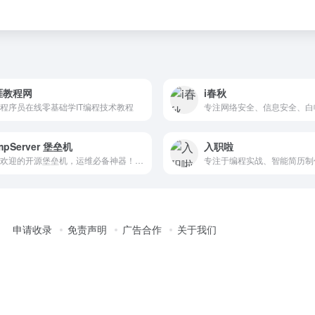
涯教程网
i春秋
程序员在线零基础学IT编程技术教程
mpServer 堡垒机
入职啦
广受欢迎的开源堡垒机，运维必备神器！JumpServer 支持事前授权、事中监察、事后审计，满足等保合规要求。
申请收录
免责声明
广告合作
关于我们