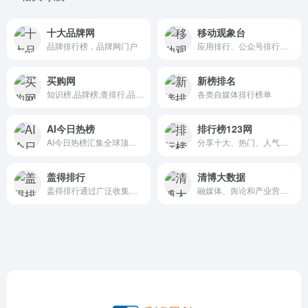
十大品牌网
移动观象台
品牌排行榜，品牌网门户
应用排行、公众号排行、App Store排行、终端指数、数据报告、市场洞察，用户画像
买购网
新榜排名
知识榜,品牌榜,查排行,品牌十大与知识生活十大排行榜门户
各类自媒体排行榜单
AI今日热榜
排行榜123网
AI今日热榜汇集全球顶尖来源的最新AI新闻、研究和趋势，快速追踪信息来源，为您节省宝贵时间。
分享十大、热门、人气排行榜,品牌排行榜
盖得排行
清博大数据
盖得排行通过广泛收集全球最专业的消费测评数据，结合独立调研测评，发布公正的消费排行榜
融媒体、舆论和产业营销大数据服务者