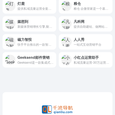
灯鹿
粮仓
提供私域流量运营全套解决方案
粮仓·企微管家是一个基于企业...
媒想到
凡科网
新媒体营销增长引擎,裂变海报,任务宝,消息宝,分享宝,营销插件,分销,拼团,活码,群发宝,商城
提供自助建站、做网站、快速建站等营销推广服务
磁力智投
人人秀
快手平台推出的一款智能化广告投放工具
一站式互动营销平台
Geeksend邮件营销
小红点运营助手
Geeksend是一款集成式自动化邮件营销管理平台，包含四大核心模块：邮箱查找、邮箱验证、邮箱预热和邮件自动化营销。
私域流量运营-30万运营者都在使用,微信生态服务商