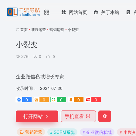
网站首页
关于本站
首页
•
新媒运营
•
营销运营
•
小裂变
小裂变
276
0
0
企业微信私域增长专家
收录时间：
2024-07-20
0
0
0
0
0
打开网站
手机查看
营销运营
# SCRM系统
# 企业微信私域
# 小裂变