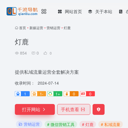
网站首页
关于本站
首页
•
新媒运营
•
营销运营
•
灯鹿
灯鹿
854
0
0
提供私域流量运营全套解决方案
收录时间：
2024-07-14
1
1-
1+
0
0
打开网站
手机查看
营销运营
# 微信营销工具
# 灯鹿
# 私域流量