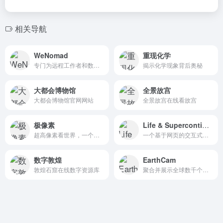
相关导航
WeNomad
重现化学
专门为远程工作者和数字游民提供最佳宜居城市选择指南的网站
揭示化学现象背后奥秘
大都会博物馆
全景故宫
大都会博物馆官网网站
全景故宫在线看故宫
极像素
Life & Supercontinents
超高像素看世界，一个专注于超高清全景摄影的网站，致力于通过超高像素级别的照片为用户提供沉浸式的城市景观体验
一个基于网页的交互式地球仪，可视化展示过去约 20 亿年间地球大陆与超大陆的演变过程。以时间轴的形式系统梳理了地球生命演化的关键节点，呈现从地球形成到现代人类出现的宏观历程。
数字敦煌
EarthCam
敦煌石窟在线数字资源库
聚合并展示全球数千个现场摄像头，覆盖旅游景点、城市地标、建筑工地等，用户可随时观看24 小时实时画面。