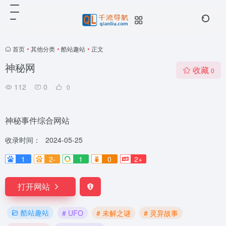
首页
•
其他分类
•
酷站趣站
•
正文
神秘网
收藏
0
112
0
0
神秘事件综合网站
收录时间：
2024-05-25
1
2-
1
0
2+
打开网站
酷站趣站
# UFO
# 未解之谜
# 灵异故事