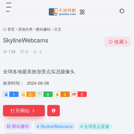
首页
•
其他分类
•
酷站趣站
•
正文
SkylineWebcams
收藏
0
138
0
3
全球各地最美旅游景点实况摄像头
收录时间：
2024-06-08
1
2-
0
0
0
打开网站
酷站趣站
# SkylineWebcams
# 全球景点直播