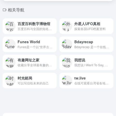
相关导航
百度百科数字博物馆
外星人UFO真相
百度百科与全国的知名博物馆合作，共同开发的互联网平台
探索各国UFO档案资料
Funes World
Bdayrecap
Funes是一个以“世界古迹的维基百科”为愿景的数字化平台，致力于通过区块链与人工智能技术，构建全球范围的在线博物馆。
Bdayrecap 是一个在线工具网站，旨在帮助用户查询自己出生当天的全球头条新闻和重大历史事件。
有趣网址之家
我想说
收藏分享全球最有趣的网站
我想说 I Want To Say, 匿名忏悔, 情感治愈平台, 匿名表达情感, 无需注册在线日记, 私密分享想法
时光邮局
tw.live
可以写信给未来的自己
在线可观看台湾省各地区实时摄像头监控，在线观看台湾风景网站