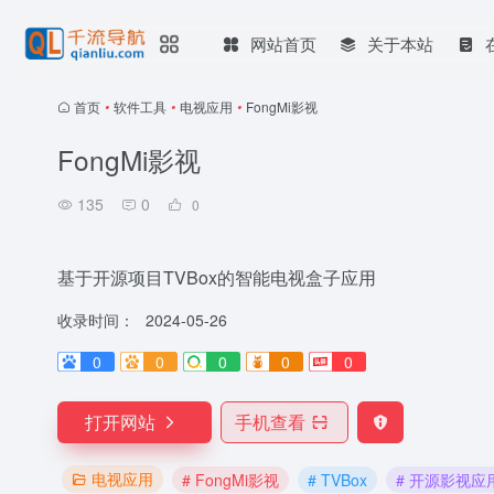
网站首页
关于本站
首页
•
软件工具
•
电视应用
•
FongMi影视
FongMi影视
135
0
0
基于开源项目TVBox的智能电视盒子应用
收录时间：
2024-05-26
0
0
0
0
0
打开网站
手机查看
电视应用
# FongMi影视
# TVBox
# 开源影视应