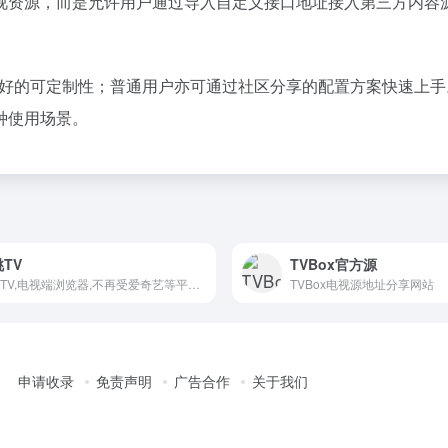
具体影视资源，而是允许用户通过导入自定义接口地址接入第三方内
了良好的可定制性；普通用户亦可通过社区分享的配置方案快速上
种使用场景。
TV
TVBox官方源
油桃TV,电视端浏览器,不再受爱奇艺等平台投屏限制,大屏观看高清视频
TVBox电视源地址分享网站
申请收录
免责声明
广告合作
关于我们