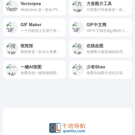
Vectorpea
方形图片工具
Vectorpea 是一款由 Photopea 开发团队推出的在线矢量图形编辑工具，旨在为用户提供类似 Adobe Illustrator 的功能，但无需安装任何软件即可在浏览器中进行矢量图形的设计与编辑。
方形图片转换器是一款简单易用的工具，可以快速将任意图片转换为正方形格式。非常适合社交媒体、缩略图或将长方形图片变为正方形。支持所有图片格式，轻松生成完美方形图片。
GIF Maker
GIF中文网
一个功能强大且易于使用的在线GIF制作工具，旨在帮助用户快速、轻松地创建高质量的动画GIF图像。
GIF中文网在线gif制作工具提供多种gif制作与编辑功能，通过简单快捷的步骤在线生成gif动态图片及gif表情包，包括图片合成gif、视频制作gif、gif加字、gif压缩、gif裁剪等。
抠抠抠
在线改图
抠抠抠是一款永久免费的AI批量抠图工具，用户无需支付任何费用即可使用其功能。
免费图片裁剪编辑处理工具
一键AI抠图
少有Shao
免费在线一键智能抠图去背景工具，免费下载原图
免费在线图片优化压缩