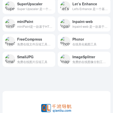
SuperUpscaler
Let’s Enhance
Super Upscaler 是一个基于 AI 技术的图像增强工具，旨在提升照片的质量。它能够自动提升图像的清晰度、细节和细节表现，减少模糊部分，使图像更加清晰、专业。
Let's Enhance 是一个基于人工智能技术的在线图片增强和放大工具，旨在通过先进的深度学习算法和超分辨率技术，提升图像的分辨率和质量。
miniPaint
Inpaint-web
miniPaint是一款基于HTML5技术开发的在线图像编辑器，被誉为Photoshop的开源替代品。用户无需下载或安装任何软件，即可直接在浏览器中运行miniPaint，进行图像的创建、编辑和保存。
Inpaint-web 是一款基于 WebGPU 和 WebAssembly 技术的免费开源图像修复与放大工具
FreeCompress
Photor
免费在线文件压缩工具，图像、视频、音频和文档等多种文件格式的压缩
在线美化截图工具
SmallJPG
ImageSplitter
免费在线图片压缩工具
免费的在线图像分割工具，轻松将您的图像分割成多个部分。无论是用于设计、教学还是个人项目，我们的工具都提供简单易用的界面，让您快速完成任务。无需下载软件，随时随地在线使用，让图像处理变得高效又便捷。