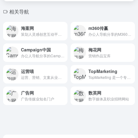
相关导航
海案网
m360传赢
策划人灵感创意互动平台,海量品牌营销活动策划方案PPT下载
办公人导航分享的M360传赢是一个集媒介、AI元宇宙、营销科学、创+平台等多领域于一体的综合性平台，致力于为品牌、广告主、媒体和代理商提供前沿的行业洞察与创新解决方案
Campaign中国
梅花网
办公人导航分享的Campaign中国官网是一个专注于亚太地区商业传播服务的平台，致力于为广告、传媒和营销行业提供全面的解决方案。
营销作品宝库
运营喵
TopMarketing
运营、营销、文案从业者学习平台
TopMarketing 是一个专注于新锐商业与营销价值交流的平台，旨在为营销决策人员提供新锐信息参考，并打造互动交流平台。
广告网
数英网
广告传媒业知名门户
数字媒体及职业招聘网站