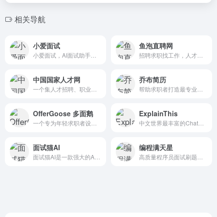
相关导航
小爱面试
鱼泡直聘网
小爱面试，AI面试助手，面试辅助神器，面试小帮手，实时面试答案提示，助您轻松拿到offer
招聘求职找工作，人才招聘平台
中国国家人才网
乔布简历
一个集人才招聘、职业规划、政策解读及就业创业支持于一体的综合性服务平台
帮助求职者打造最专业的简历
OfferGoose 多面鹅
ExplainThis
一个专为年轻求职者设计的AI面试助力平台
中文世界最丰富的ChatGPT 资源站
面试猫AI
编程满天星
面试猫AI是一款强大的AI面试助手，支持实时语音识别、图片识别、智能辅助回答、多语言面试。全平台适用，助你轻松拿Offer。
高质量程序员面试刷题网站，八股、算法、项目、面经、招聘信息、简历修改、模拟模式，一站式准备大厂面试